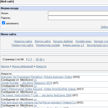
[
Мой сайт
]
Форма входа
Логин:
Пароль:
запомнить
Забыл
Меню сайта
Новости сайта
Форум сайта
Каталог файлов
Онлайн игры
Каталог ст
Прикол для сайта
Переводчик онлайн
Админ панель v.2
бесплатный хост
Страница
1
из
66
1
2
3
…
65
66
»
Форум
»
Доска обявлений
»
Новости
Новости
Automaty Na Prawdziwe PieniąDze, Polskie Automaty Online
(
0
/
23
)
Сообщение от:
MitziSceve
»»
Jungle Rumble -- slot demo Habanero 457€
(
0
/
7
)
Сообщение от:
MitziSceve
»»
SajáT PéNzeszköZ Online Kaszinó, Online NyerőGéPek Dabas
(
0
/
17
)
Сообщение от:
MitziSceve
»»
Tiki Island: Hold вЂNвЂ™ Link -- slot demo NetGame 290¥
(
0
/
7
)
Сообщение от:
MitziSceve
»»
Hoe lang duurt een opname via PayPal op goksites? Holland Ca
(
0
/
21
)
Сообщение от:
MitziSceve
»»