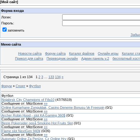
[
Мой сайт
]
Форма входа
Логин:
Пароль:
запомнить
Забыл
Меню сайта
Новости сайта
Форум сайта
Каталог файлов
Онлайн игры
Каталог ст
Прикол для сайта
Переводчик онлайн
Админ панель v.2
бесплатный хост
Страница
1
из
134
1
2
3
…
133
134
»
Форум
»
Спорт
»
Футбол
Футбол
Nojabrsk City Champions of Fifa10
(
47
/
76519
)
Сообщение от:
MitziSceve
»»
Online Kumarhane Zonguldak, Casino Deneme Bonusu Ve Freespin
(
0
/
1
)
Сообщение от:
MitziSceve
»»
Archer Robin Hood - slot KA Gaming 360$
(
0
/
1
)
Сообщение от:
MitziSceve
»»
Beste Pokersider også Smoking Hot Fruits Slot
(
0
/
1
)
Сообщение от:
MitziSceve
»»
Flame slot NextGen 940¥
(
0
/
26
)
Сообщение от:
MitziSceve
»»
Automaty Online Za Peníze, Cz Online Hry
(
0
/
1
)