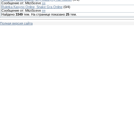
Сообщение от:
MitziSceve
»»
Ruletka Kasyno Online, Snake Gra Online
(
0
/
4
)
Сообщение от:
MitziSceve
»»
Найдено
3349
тем. На странице показано
25
тем.
Полная версия сайта