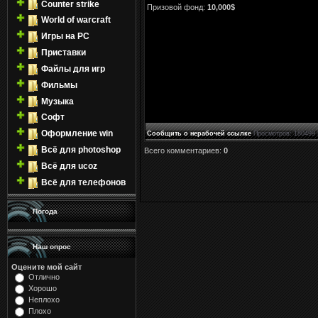
Counter strike
Призовой фонд:
10,000$
World of warcraft
Игры на PC
Приставки
Файлы для игр
Фильмы
Музыка
Софт
Оформление win
Сообщить о нерабочей ссылке
Просмотров
: 180499 
Всё для photoshop
Всего комментариев
:
0
Всё для ucoz
Всё для телефонов
Погода
Наш опрос
Оцените мой сайт
Отлично
Хорошо
Неплохо
Плохо