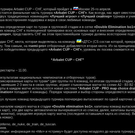
урнира Arbalet CUP – СНГ, который пройдет в
Москве 25-го апреля.
стоится финальная часть турнира
«Arbalet CUP – СНГ»
. Как всегда, нас ждет ожесто
 двух традиционных номинациях
«Лучший игрок»
и
«Лучший снайпер»
турнира и уни
ша всесторонняя поддержка и вера в свои любимые команды.
ма определения карт по турам в групповой стадии и в сетке
«Double Elimination bo1»
х команд СНГ к полноценной тренировке всех основных карт и внесение определенно
Europe»
, представлять СНГ на этом престижнейшем турнире должны всесторонне под
ндах СНГ, квота, которая выделялась на команду
«ДТС» (CS состав которой, прекра
оту. Тем самым, на
«semi-pro»
отборочные добавляется вторая квота. Из-за принципи
ются победителями предыдущего
«Arbalet CUP – СНГ»
, уровень их посева снижается на
“Arbalet CUP – СНГ”
рестарты – 11.00.
результатам национальных чемпионатов и отборочных туров).
фиксированные карты по турам* (две группы по 6 команд, по итогам групповой стадии
занявшие 2-3 места в своих группах, играют стыковочные матчи по схеме А2 - В3 В2 -
я карты в каждом матче используется новая система
“Arbalet CUP - PRO map choice dra
mination»
попадают 4 команды). Порядок черкания и выбор стороны определяется моне
.
вух лучших команд предыдущего турнира поочередно вытаскивают по одной карточке 
началом каждого матча в стадии
«Double elimination bo1»
, капитаны команд вытаски
х карт), эти две карты автоматически вычеркиваются из списка; далее, капитаны выч
монетки), определяя игровую карту матча (последняя оставшаяся карта из списка). В
а ножах).
nferno, de_nuke, de_train, de_tuscan.
еев.
сляции: информация по «hltv» и «стриму» будет доступна незадолго до начала турнира.[