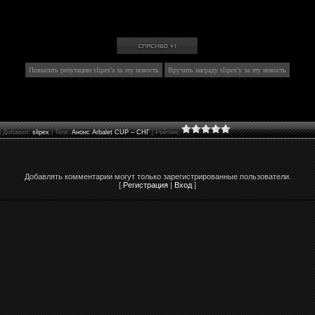
|
Добавил
:
slipex
|
Теги
:
Анонс Arbalet CUP – СНГ
|
Рейтинг
:
Добавлять комментарии могут только зарегистрированные пользователи.
[
Регистрация
|
Вход
]