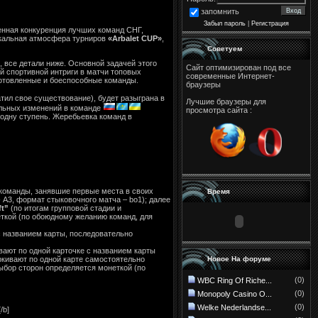
запомнить
Забыл пароль
|
Регистрация
ченная конкуренция лучших команд СНГ,
кальная атмосфера турниров
«Arbalet CUP»
,
Советуем
, все детали ниже. Основной задачей этого
Сайт оптимизирован под все
й спортивной интриги в матчи топовых
современные Интернет-
готовленные и боеспособные команды.
браузеры
тил свое существование), будет разыграна в
Лучшие браузеры для
альных изменений в команде
просмотра сайта :
 одну ступень. Жеребьевка команд в
, команды, занявшие первые места в своих
Время
 А3, формат стыковочного матча – bo1); далее
ft”
(по итогам групповой стадии и
ткой (по обоюдному желанию команд, для
с названием карты, последовательно
вают по одной карточке с названием карты
Новое На форуме
еркивают по одной карте самостоятельно
ыбор сторон определяется монеткой (по
(0)
WBC Ring Of Riche...
(0)
Monopoly Casino O...
(0)
Welke Nederlandse...
/b]