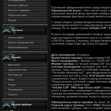
Гостевая книга
Каталог файлов
Публикуем официальный анонс предстоящего т
Каталог серверов
Официальный анонс:
«Уже совсем скоро со
серьезный призовой фонд, вручение наград в
Обратная связь
определяющим фактором которой является ва
Форум
С предстоящего турнира вводится новая систе
нововведения является стимулирование лучши
команд. Не за горами турнир
«Arbalet CUP – 
Хостинги
В свете последних изменений в топовых кома
ходе последнего отборочного тура в эту субб
Залить файл
«UNiTED» (замена 2 игроков), которые явля
Залить изображение
групповой стадии будет доступна 23 апреля.
Файлообменник
Дата проведения:
25 апреля.
Онлайн
Время начала турнира:
посадка команд 9.30, 
Место проведения:
г. Москва, к.к. “RUSH 3D”.
Формат турнира:
12 лучших команд СНГ (по 
Вконтакте
Система проведения:
групповой этап “bo1”, 
группах, сразу попадают в плейофф; команды, 
Одноклассники
“Full double elimination bo1”, для определени
Мой мир.ру
стыковочных матчей в сетку
«Full double eli
определения сторон, играется раунд на ножах)
Игры
*Перед началом групповой стадии капитаны д
определяя карту каждого тура.
Радио
“Arbalet CUP - PRO map choice draft”:
перед 
Переводчик
(всего 5 карточек с названиями 5 официальны
(порядок вычеркивания определяется броском 
Скачать
обоюдному желанию команд, играется раунд н
Официальные карты турнира:
de_dust2, de_i
Каталог файлов
Главный судья турнира:
Олег
“Killa”
Вахрам
[/b]Освещение турнира, «hltv» и «стрим» тран