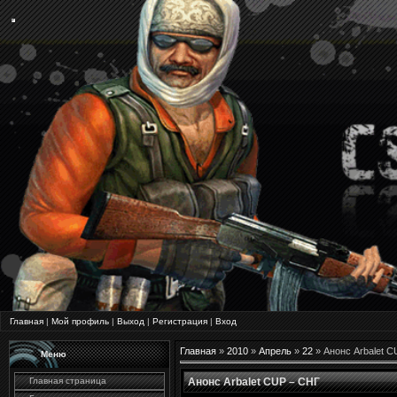
Главная
|
Мой профиль
|
Выход
|
Регистрация
|
Вход
Главная
»
2010
»
Апрель
»
22
» Анонс Arbalet 
Меню
Главная страница
Анонс Arbalet CUP – СНГ