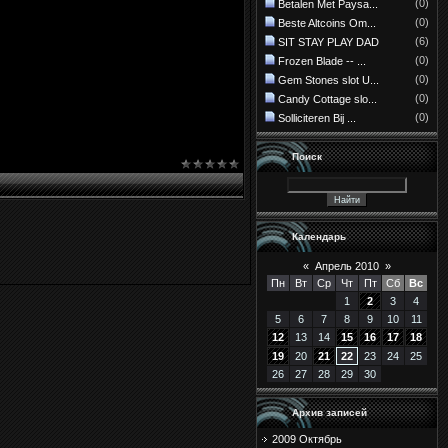
(0)
Betalen Met Paysa...
(0)
Beste Altcoins Om...
(6)
SIT STAY PLAY DAD
(0)
Frozen Blade -- ...
(0)
Gem Stones slot U...
(0)
Candy Cottage slo...
(0)
Solliciteren Bij ...
Поиск
Календарь
«
Апрель 2010
»
Пн
Вт
Ср
Чт
Пт
Сб
Вс
1
2
3
4
5
6
7
8
9
10
11
12
13
14
15
16
17
18
19
20
21
22
23
24
25
26
27
28
29
30
Архив записей
2009 Октябрь